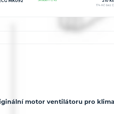
e ECG MK092
210 Kč
174 Kč
bez 
ginální motor ventilátoru pro klima