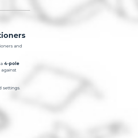
tioners
tioners and
s a
4-pole
 against
d settings.