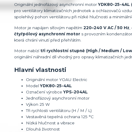
Originální jednofázový asynchronní motor
YDK80-25-4AL 
pro ventilátory klimatizačních jednotek a ochlazovačů vzdu
spolehlivý pohon ventilátoru při nízké hlučnosti a minimální
Motor je napájen síťovým napětím
220–240 V AC / 50 Hz
,
čtyřpólový asynchronní motor
s provozním kondenzát
která chrání vinutí před přehřátím.
Motor nabízí
tři rychlostní stupně (High / Medium / Low
originální náhradní díl vhodný pro opravy klimatizačních je
Hlavní vlastnosti
Originální motor YOAU Electric
Model
YDK80-25-4AL
Označení výrobce
YPS-204AL
Jednofázový asynchronní motor
Výkon 25 W
Tři rychlosti ventilátoru (H / M / L)
Vestavěná tepelná ochrana 125 °C
Nízká hlučnost a vibrace
Dlouhá životnost