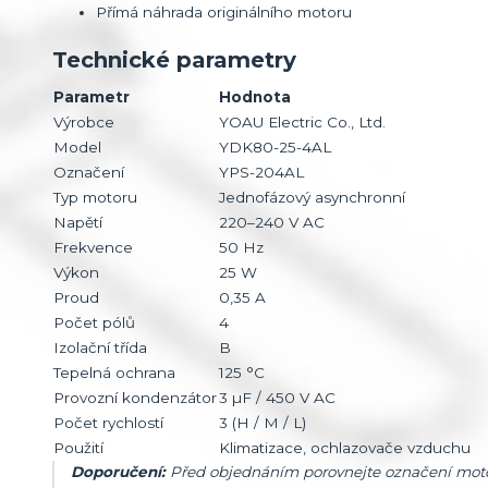
Přímá náhrada originálního motoru
Technické parametry
Parametr
Hodnota
Výrobce
YOAU Electric Co., Ltd.
Model
YDK80-25-4AL
Označení
YPS-204AL
Typ motoru
Jednofázový asynchronní
Napětí
220–240 V AC
Frekvence
50 Hz
Výkon
25 W
Proud
0,35 A
Počet pólů
4
Izolační třída
B
Tepelná ochrana
125 °C
Provozní kondenzátor
3 µF / 450 V AC
Počet rychlostí
3 (H / M / L)
Použití
Klimatizace, ochlazovače vzduchu
Doporučení:
Před objednáním porovnejte označení motoru