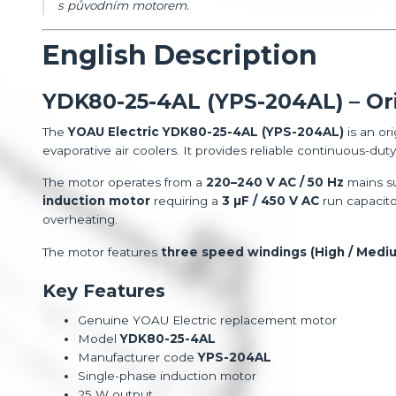
s původním motorem.
English Description
YDK80-25-4AL (YPS-204AL) – Ori
The
YOAU Electric YDK80-25-4AL (YPS-204AL)
is an or
evaporative air coolers. It provides reliable continuous-du
The motor operates from a
220–240 V AC / 50 Hz
mains su
induction motor
requiring a
3 µF / 450 V AC
run capacito
overheating.
The motor features
three speed windings (High / Medi
Key Features
Genuine YOAU Electric replacement motor
Model
YDK80-25-4AL
Manufacturer code
YPS-204AL
Single-phase induction motor
25 W output