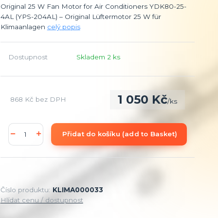
Original 25 W Fan Motor for Air Conditioners YDK80-25-
4AL (YPS-204AL) – Original Lüftermotor 25 W für
Klimaanlagen
celý popis
Dostupnost
Skladem 2 ks
1 050 Kč
868 Kč
bez DPH
/
ks
Přidat do košíku (add to Basket)
Číslo produktu:
KLIMA000033
Hlídat cenu / dostupnost