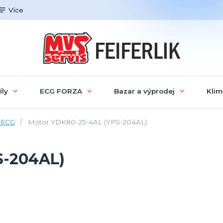
Více
íly
ECG FORZA
Bazar a výprodej
Klim
e ECG
Motor YDK80-25-4AL (YPS-204AL)
S-204AL)