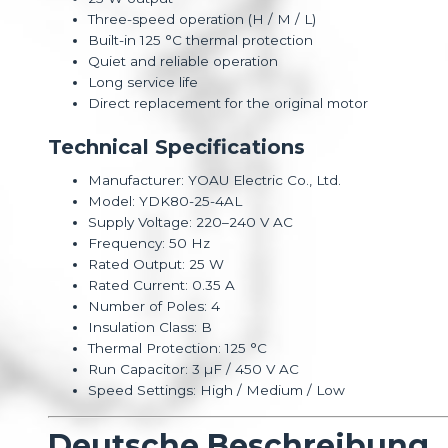
Three-speed operation (H / M / L)
Built-in 125 °C thermal protection
Quiet and reliable operation
Long service life
Direct replacement for the original motor
Technical Specifications
Manufacturer: YOAU Electric Co., Ltd.
Model: YDK80-25-4AL
Supply Voltage: 220–240 V AC
Frequency: 50 Hz
Rated Output: 25 W
Rated Current: 0.35 A
Number of Poles: 4
Insulation Class: B
Thermal Protection: 125 °C
Run Capacitor: 3 µF / 450 V AC
Speed Settings: High / Medium / Low
Deutsche Beschreibung