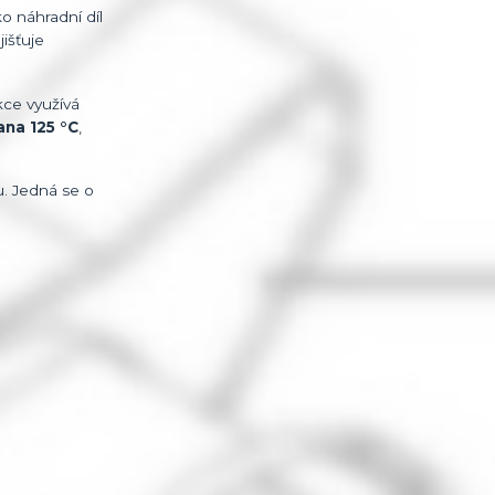
o náhradní díl
išťuje
kce využívá
ana 125 °C
,
ru. Jedná se o