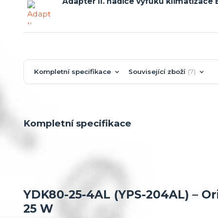
Adapter II. hadice výfuku klimatizac
Kompletní specifikace
Související zboží
7
Kompletní specifikace
YDK80-25-4AL (YPS-204AL) – Ori
25 W