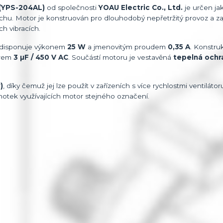
(YPS-204AL)
od společnosti
YOAU Electric Co., Ltd.
je určen jak
chu. Motor je konstruován pro dlouhodobý nepřetržitý provoz a zaj
ch vibracích.
 disponuje výkonem
25 W
a jmenovitým proudem
0,35 A
. Konstru
orem
3 µF / 450 V AC
. Součástí motoru je vestavěná
tepelná ochr
)
, díky čemuž jej lze použít v zařízeních s více rychlostmi ventiláto
dnotek využívajících motor stejného označení.