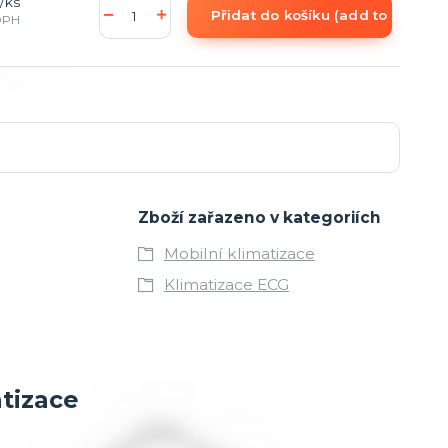
/
ks
Přidat do košíku (add to Basket)
DPH
Zboží zařazeno v kategoriích
Mobilní klimatizace
Klimatizace ECG
tizace