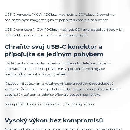
USB C koncovka 140W 40Gbps magnetická 90° zlacené povrchy s
odnímatelným magnetickým připojením s kontrolním světlem.
USB C connector 140W 40Gbps magnetic 90° gold-plated surfaces with
removable magnetic connection with control light.
Chraňte svůj USB-C konektor a
připojujte se jediným pohybem
USB-C se stal standardem dnešních notebooků, telefonů, tabletů i
dokovacích stanic. Přesto právě USB-C port patří mezi nejvíce
mechanicky namáhané části zařízení.
Každodenní zasouvání a vytahování kabelu postupně opotřebovává
konektor. Řešením je magnetický USB-C adaptér, který zůstává trvale
zasunutý v zařízení a kabel se připojuje pouze magneticky.
Stačí přiblížit konektor a spojení se automaticky vytvoří.
Vysoký výkon bez kompromisů
Na rozdíl od běžných magnetických adaptérů podporuje nová generace: