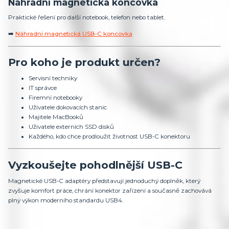
Náhradní magnetická koncovka
Praktické řešení pro další notebook, telefon nebo tablet.
➡️
Náhradní magnetická USB‑C koncovka
Pro koho je produkt určen?
Servisní techniky
IT správce
Firemní notebooky
Uživatele dokovacích stanic
Majitele MacBooků
Uživatele externích SSD disků
Každého, kdo chce prodloužit životnost USB-C konektoru
Vyzkoušejte pohodlnější USB-C
Magnetické USB-C adaptéry představují jednoduchý doplněk, který
zvyšuje komfort práce, chrání konektor zařízení a současně zachovává
plný výkon moderního standardu USB4.