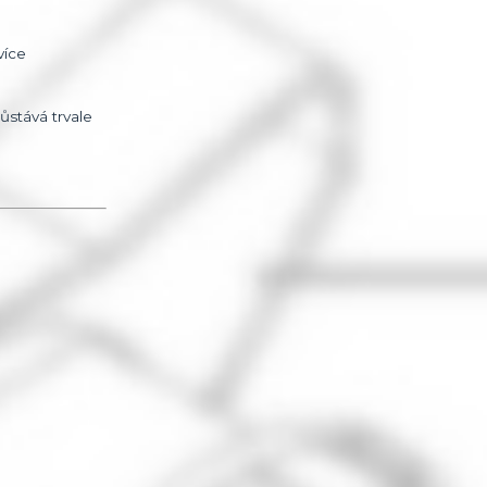
více
stává trvale