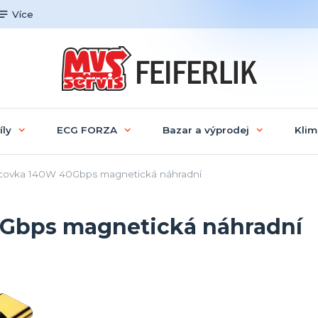
Více
íly
ECG FORZA
Bazar a výprodej
Klim
ovka 140W 40Gbps magnetická náhradní
Gbps magnetická náhradní