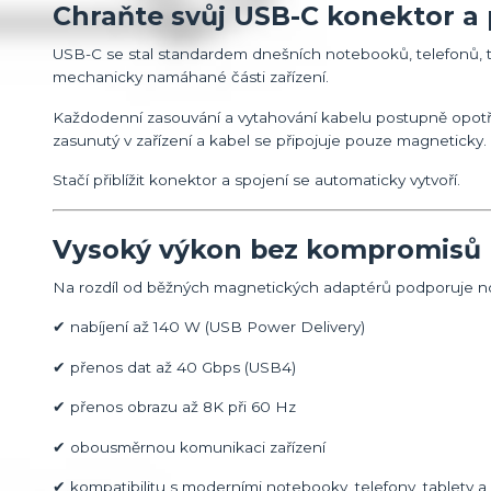
Chraňte svůj USB-C konektor a 
USB-C se stal standardem dnešních notebooků, telefonů, ta
mechanicky namáhané části zařízení.
Každodenní zasouvání a vytahování kabelu postupně opotř
zasunutý v zařízení a kabel se připojuje pouze magneticky.
Stačí přiblížit konektor a spojení se automaticky vytvoří.
Vysoký výkon bez kompromisů
Na rozdíl od běžných magnetických adaptérů podporuje n
✔ nabíjení až 140 W (USB Power Delivery)
✔ přenos dat až 40 Gbps (USB4)
✔ přenos obrazu až 8K při 60 Hz
✔ obousměrnou komunikaci zařízení
✔ kompatibilitu s moderními notebooky, telefony, tablety a