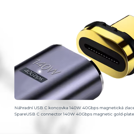
Náhradní USB C koncovka 140W 40Gbps magnetická zlace
SpareUSB C connector 140W 40Gbps magnetic gold-plated