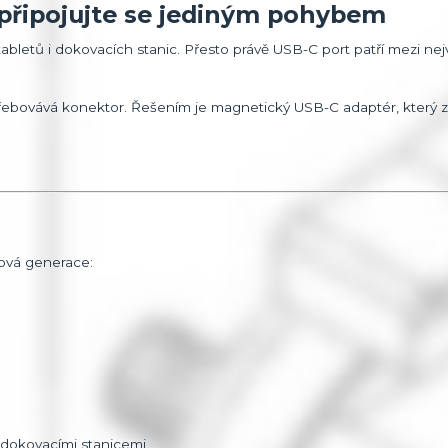
připojujte se jediným pohybem
bletů i dokovacích stanic. Přesto právě USB-C port patří mezi nej
ebovává konektor. Řešením je magnetický USB-C adaptér, který zů
ová generace:
 dokovacími stanicemi.