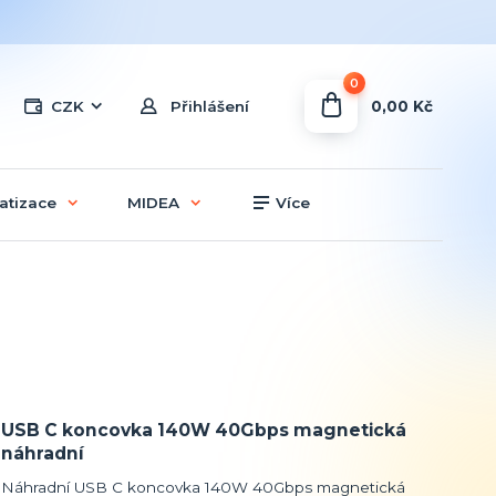
0
0,00 Kč
CZK
Přihlášení
atizace
MIDEA
Více
USB C koncovka 140W 40Gbps magnetická
náhradní
Náhradní USB C koncovka 140W 40Gbps magnetická