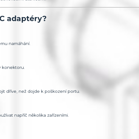
C adaptéry?
kému namáhání.
y konektoru.
it dříve, než dojde k poškození portu.
užívat napříč několika zařízeními.