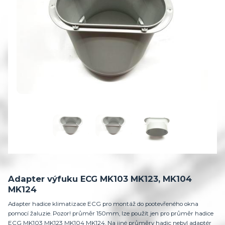
Adapter výfuku ECG MK103 MK123, MK104
MK124
Adapter hadice klimatizace ECG pro montáž do pootevřeného okna
pomocí žaluzie. Pozor! průměr 150mm, lze použít jen pro průměr hadice
ECG MK103 MK123 MK104 MK124. Na jiné průměry hadic nebyl adaptér