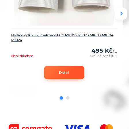
Hadice výfuku klimatizace ECG MK092 MK123 MK103 MK104
MK124
495 Kč
/
ks
Není skladem
409 Kč
bez DPH
Detail