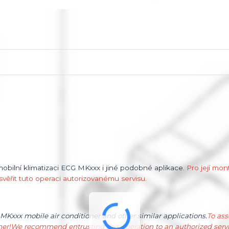
 mobilní klimatizaci ECG MKxxx i jiné podobné aplikace.
Pro její mon
věřit tuto operaci autorizovanému servisu.
 MKxxx mobile air conditioner and other similar applications.
To asse
ner!
We recommend entrusting this operation to an authorized servi