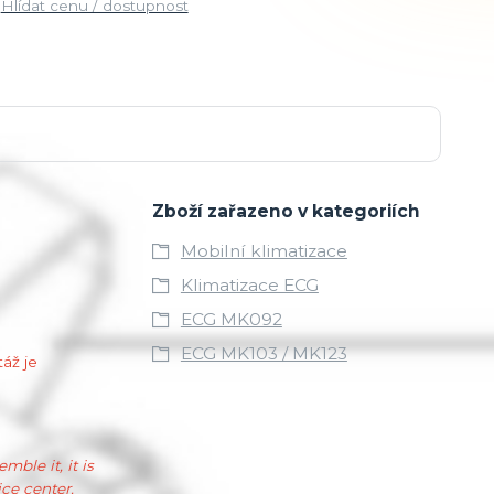
Hlídat cenu / dostupnost
Zboží zařazeno v kategoriích
Mobilní klimatizace
Klimatizace ECG
ECG MK092
ECG MK103 / MK123
táž je
mble it, it is
ce center.