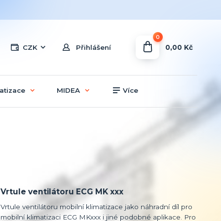
0
0,00 Kč
CZK
Přihlášení
atizace
MIDEA
Více
Vrtule ventilátoru ECG MK xxx
Vrtule ventilátoru mobilní klimatizace jako náhradní díl pro
mobilní klimatizaci ECG MKxxx i jiné podobné aplikace. Pro