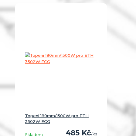
Topení 180mm/1500W pro ETH
3502W ECG
485 Kč
/
ks
Skladem