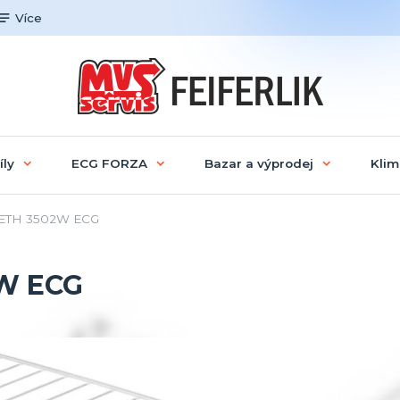
Více
íly
ECG FORZA
Bazar a výprodej
Klim
 ETH 3502W ECG
2W ECG