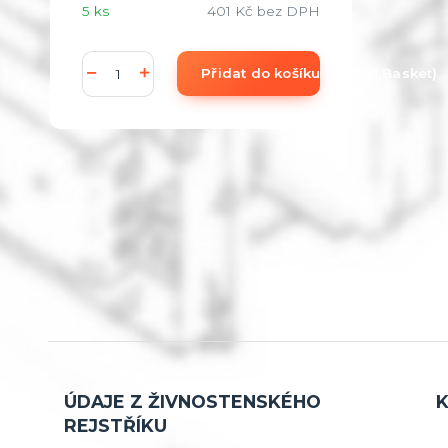
5 ks
401 Kč
bez DPH
Přidat do košíku (add to Basket)
ÚDAJE Z ŽIVNOSTENSKÉHO
K
REJSTŘÍKU