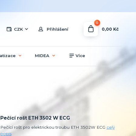
0
0,00 Kč
CZK
Přihlášení
atizace
MIDEA
Více
Pečící rošt ETH 3502 W ECG
Pečící rošt pro elektrickou troubu ETH 3502W ECG
celý
popis