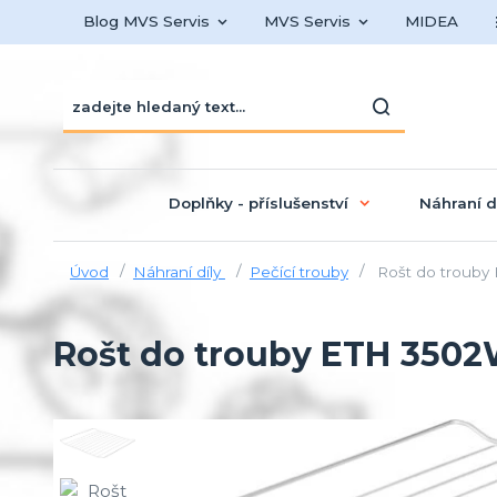
Blog MVS Servis
MVS Servis
MIDEA
Doplňky - příslušenství
Náhraní d
Úvod
Náhraní díly
Pečící trouby
Rošt do trouby
Rošt do trouby ETH 350