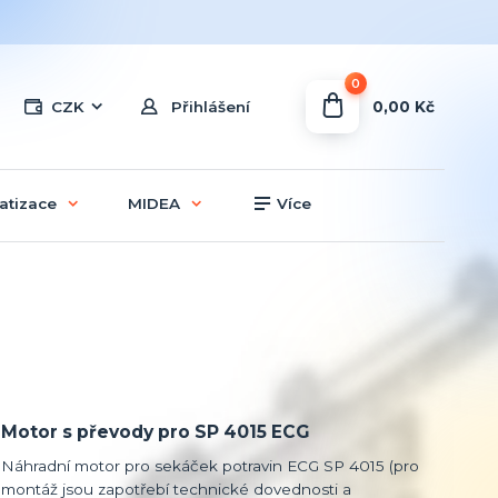
0
0,00 Kč
CZK
Přihlášení
atizace
MIDEA
Více
Motor s převody pro SP 4015 ECG
Náhradní motor pro sekáček potravin ECG SP 4015 (pro
montáž jsou zapotřebí technické dovednosti a