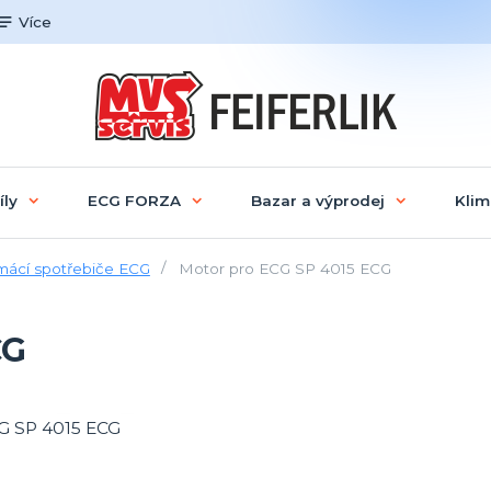
Více
íly
ECG FORZA
Bazar a výprodej
Klim
ácí spotřebiče ECG
Motor pro ECG SP 4015 ECG
CG