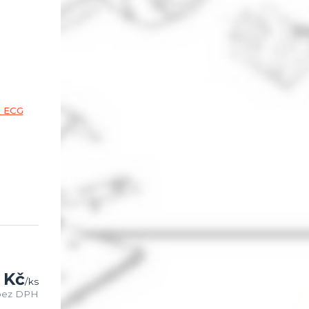
 Kč
/
ks
bez DPH