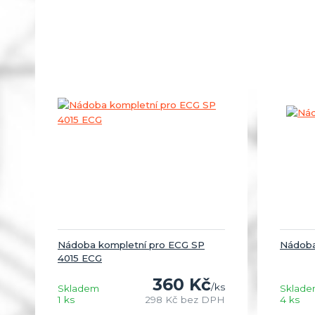
Nádoba kompletní pro ECG SP
Nádoba
4015 ECG
360 Kč
/
ks
Skladem
Sklad
1 ks
298 Kč
bez DPH
4 ks