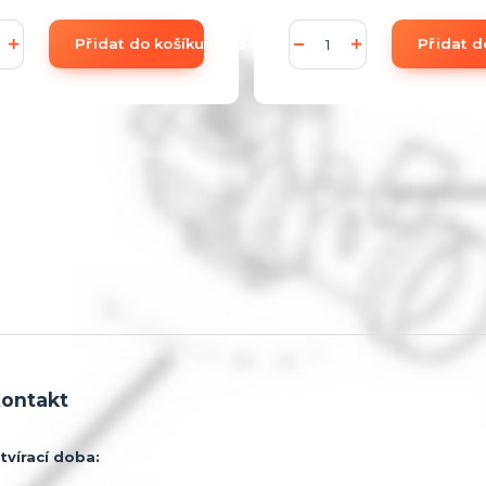
Přidat do košíku (add to Basket)
Přidat d
ontakt
tvírací doba: