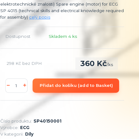
elektrotechnické znalosti) Spare engine (motor) for ECG
SP 4015 (technical skills and electrical knowledge required
for assembly)
celý popis
Dostupnost
Skladem 4 ks
360 Kč
298 Kč
bez DPH
/
ks
Přidat do košíku (add to Basket)
Číslo produktu:
SP40150001
Výrobce:
ECG
V kategorii:
Díly