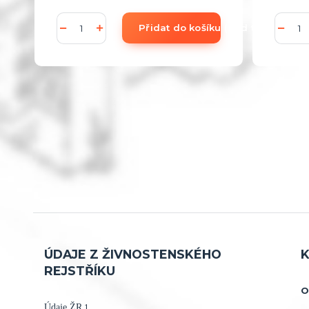
Přidat do košíku (add to Basket)
ÚDAJE Z ŽIVNOSTENSKÉHO
K
REJSTŘÍKU
O
Údaje ŽR
1