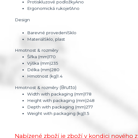
Protiskluzové podložky
Ano
Ergonomická rukojeť
Ano
Design
Barevné provedení
Sklo
Materiál
Sklo, plast
Hmotnost & rozměry
Šířka (mm)170
Výška (mm)235
Délka (mm)280
Hmotnost (kg)1.4
(Brutto)
Hmotnost & rozměry
Width with packaging (mm)178
Height with packaging (mm)248
Depth with packaging (mm)277
Weight with packaging (kg)1.5
Nabízené zboží je zboží v kondici nového z