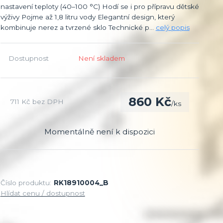
nastavení teploty (40–100 °C) Hodí se i pro přípravu dětské
výživy Pojme až 1,8 litru vody Elegantní design, který
kombinuje nerez a tvrzené sklo Technické p...
celý popis
Dostupnost
Není skladem
860 Kč
711 Kč
bez DPH
/
ks
Momentálně není k dispozici
Číslo produktu:
RK18910004_B
Hlídat cenu / dostupnost