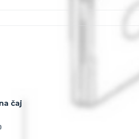
na čaj
)