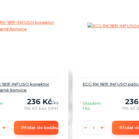
 1891 INFUSO konektor
ECG RK 1891 INFUSO pati
varné konvice
236 Kč
236
/
ks
em
Skladem
195 Kč
bez DPH
1 ks
195 Kč
Přidat do košíku (add to Basket)
Přidat d