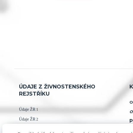
ÚDAJE Z ŽIVNOSTENSKÉHO
K
REJSTŘÍKU
O
Údaje ŽR
1
O
Údaje ŽR
2
P
+