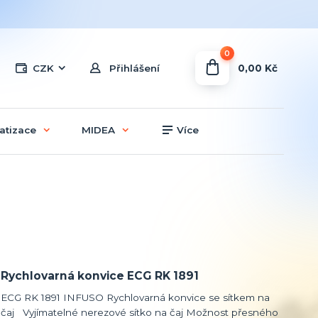
0
0,00 Kč
CZK
Přihlášení
atizace
MIDEA
Více
Rychlovarná konvice ECG RK 1891
ECG RK 1891 INFUSO Rychlovarná konvice se sítkem na
čaj Vyjímatelné nerezové sítko na čaj Možnost přesného