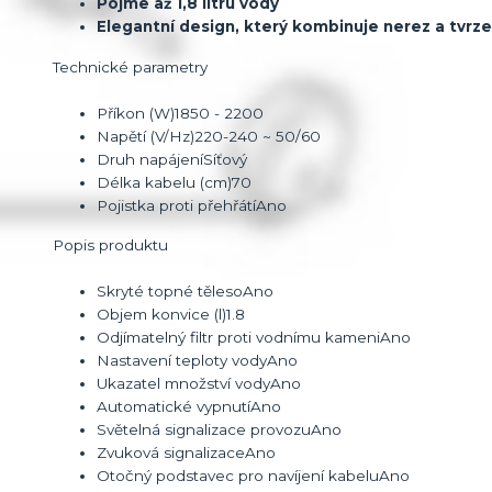
Pojme až 1,8 litru vody
Elegantní design, který kombinuje nerez a tvrz
Technické parametry
Příkon (W)
1850 - 2200
Napětí (V/Hz)
220-240 ~ 50/60
Druh napájení
Síťový
Délka kabelu (cm)
70
Pojistka proti přehřátí
Ano
Popis produktu
Skryté topné těleso
Ano
Objem konvice (l)
1.8
Odjímatelný filtr proti vodnímu kameni
Ano
Nastavení teploty vody
Ano
Ukazatel množství vody
Ano
Automatické vypnutí
Ano
Světelná signalizace provozu
Ano
Zvuková signalizace
Ano
Otočný podstavec pro navíjení kabelu
Ano