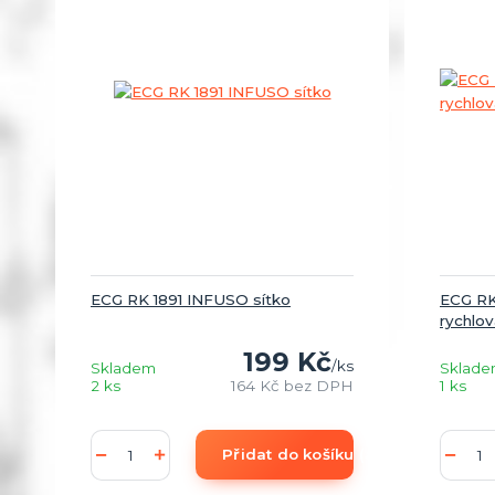
ECG RK 1891 INFUSO sítko
ECG RK
rychlo
199 Kč
/
ks
Skladem
Sklad
2 ks
164 Kč
bez DPH
1 ks
Přidat do košíku (add to Basket)