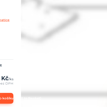
ce
 Kč
/
ks
bez DPH
o košíku (add to Basket)