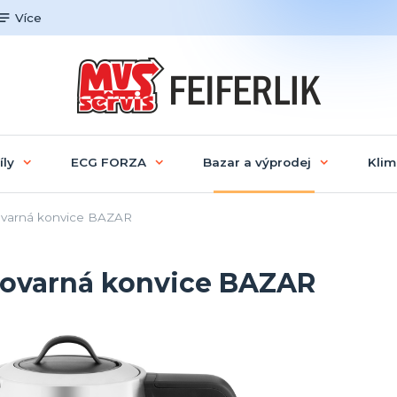
Více
íly
ECG FORZA
Bazar a výprodej
Klim
ovarná konvice BAZAR
lovarná konvice BAZAR