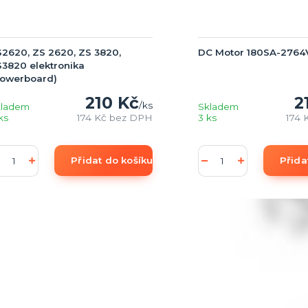
2620, ZS 2620, ZS 3820,
DC Motor 180SA-2764
3820 elektronika
Powerboard)
210 Kč
2
/
ks
kladem
Skladem
ks
174 Kč
bez DPH
3 ks
174 
Přidat do košíku (add to Basket)
Přida