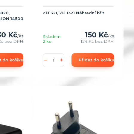
3820,
ZH1321, ZH 1321 Náhradní břit
-ION 14500
30 Kč
150 Kč
/
ks
/
ks
Skladem
Kč
bez DPH
2 ks
124 Kč
bez DPH
t do košíku (add to Basket)
Přidat do košíku (add to 