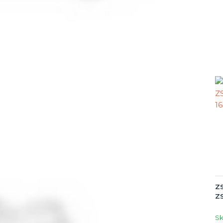
ZS
Z
S