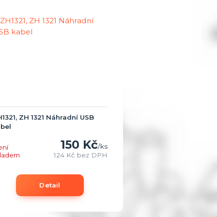
1321, ZH 1321 Náhradní USB
bel
150 Kč
/
ks
ení
kladem
124 Kč
bez DPH
Detail