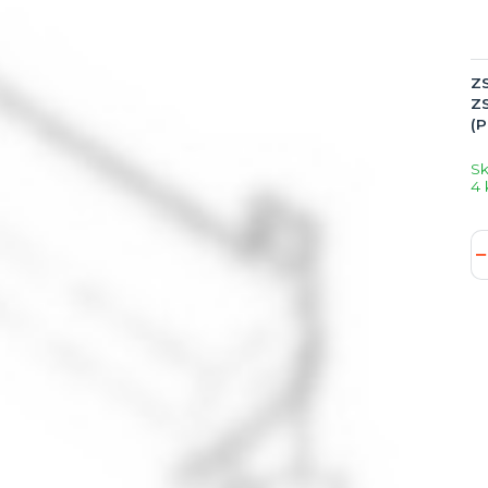
ZS
ZS
(
S
4 