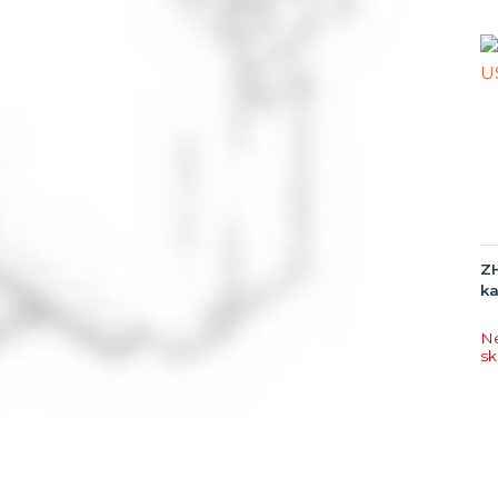
ZH
ka
N
s