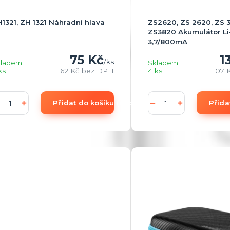
1321, ZH 1321 Náhradní hlava
ZS2620, ZS 2620, ZS 
ZS3820 Akumulátor Li
3,7/800mA
75 Kč
1
/
ks
kladem
Skladem
ks
62 Kč
bez DPH
4 ks
107 
Přidat do košíku (add to Basket)
Přida