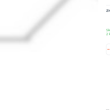
ZH
S
2 