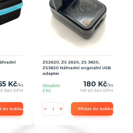
áhradní
ZS2620, ZS 2620, ZS 3820,
ZS3820 Náhradní originální USB
adapter
65 Kč
180 Kč
/
ks
/
ks
Skladem
Kč
bez DPH
2 ks
149 Kč
bez DPH
t do košíku (add to Basket)
Přidat do košíku (add to 