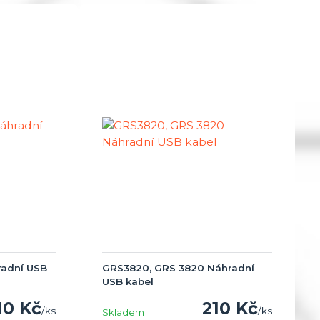
radní USB
GRS3820, GRS 3820 Náhradní
USB kabel
10 Kč
210 Kč
/
ks
/
ks
Skladem