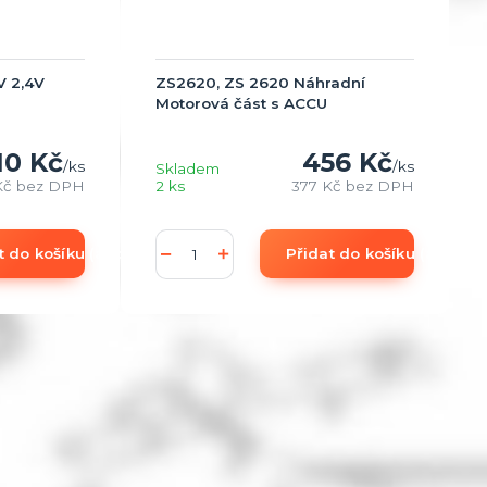
V 2,4V
ZS2620, ZS 2620 Náhradní
Motorová část s ACCU
10 Kč
456 Kč
/
ks
/
ks
Skladem
Kč
bez DPH
2 ks
377 Kč
bez DPH
t do košíku (add to Basket)
Přidat do košíku (add to 