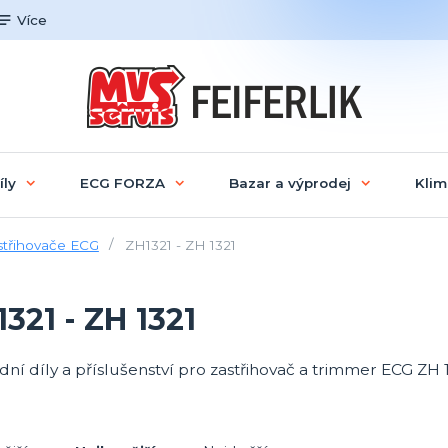
Více
íly
ECG FORZA
Bazar a výprodej
Klim
střihovače ECG
ZH1321 - ZH 1321
321 - ZH 1321
ní díly a příslušenství pro zastřihovač a trimmer ECG ZH 