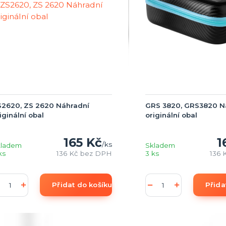
S2620, ZS 2620 Náhradní
GRS 3820, GRS3820 N
iginální obal
originální obal
165 Kč
1
/
ks
kladem
Skladem
ks
136 Kč
bez DPH
3 ks
136 
Přidat do košíku (add to Basket)
Přida