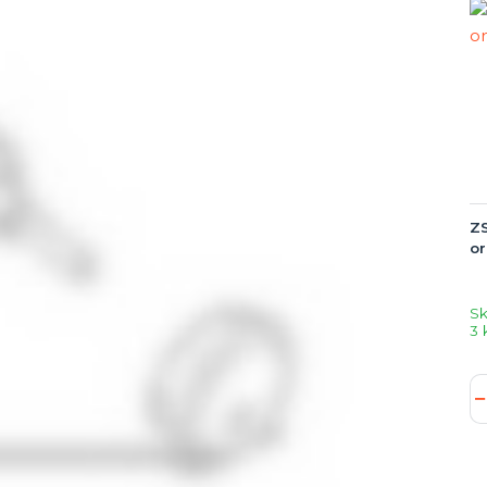
Z
or
S
3 