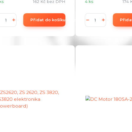
ks
162 Kč
bez DPH
4 ks
174 
Přidat do košíku (add to Basket)
Přida