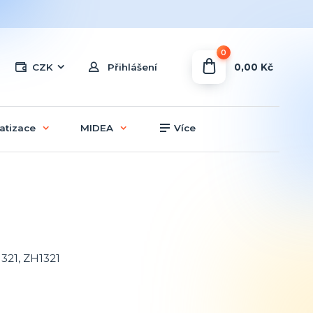
0
0,00 Kč
CZK
Přihlášení
atizace
MIDEA
Více
1321, ZH1321