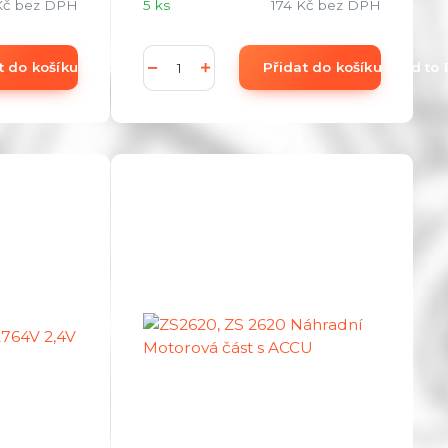
Kč
bez DPH
5 ks
174 Kč
bez DPH
t do košíku (add to Basket)
Přidat do košíku (add to 