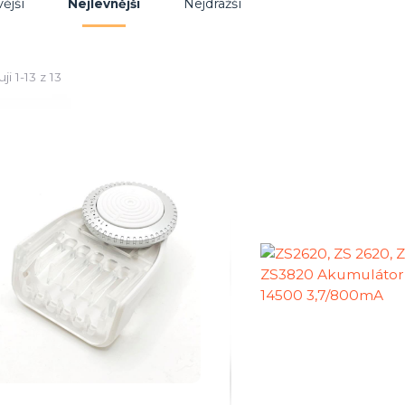
ější
Nejdražší
Nejlevnější
ji 1-13 z 13