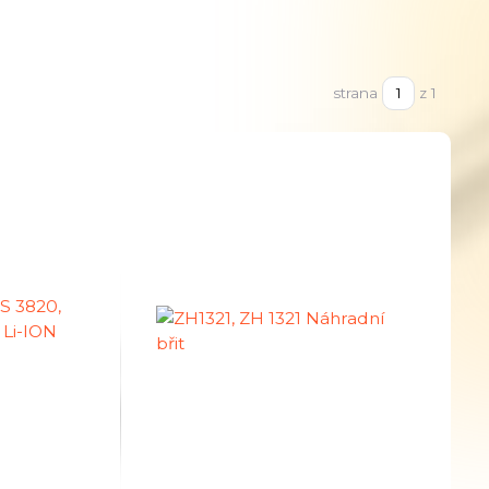
strana
z 1