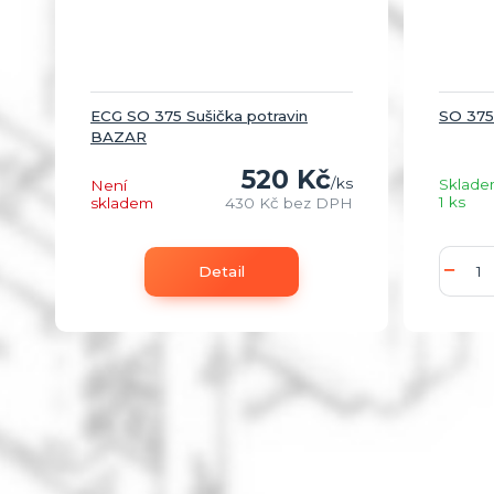
ECG SO 375 Sušička potravin
SO 37
BAZAR
520 Kč
/
ks
Sklad
Není
1 ks
skladem
430 Kč
bez DPH
Detail