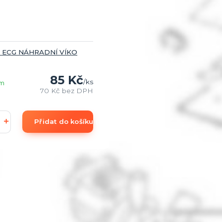
5 ECG NÁHRADNÍ VÍKO
85 Kč
/
ks
em
70 Kč
bez DPH
Přidat do košíku (add to Basket)