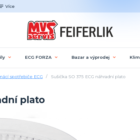
Více
íly
ECG FORZA
Bazar a výprodej
Klim
ácí spotřebiče ECG
Sušička SO 375 ECG náhradní plato
dní plato