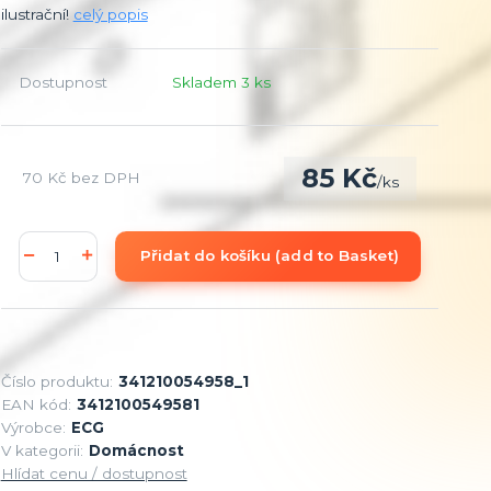
ilustrační!
celý popis
Dostupnost
Skladem 3 ks
85 Kč
70 Kč
bez DPH
/
ks
Přidat do košíku (add to Basket)
Číslo produktu:
341210054958_1
EAN kód:
3412100549581
Výrobce:
ECG
V kategorii:
Domácnost
Hlídat cenu / dostupnost