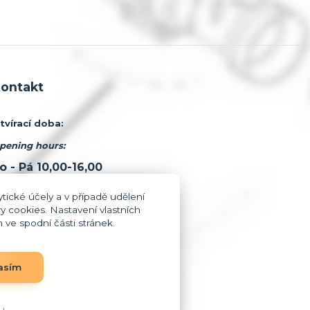
ontakt
tvírací doba:
pening hours:
o - Pá 10,00-16,00
420 377 522 240
tické účely a v případě udělení
y cookies. Nastavení vlastních
nfo@mvsservis.cz
ve spodní části stránek.
mo tuto dobu telefon nebereme!!
asím