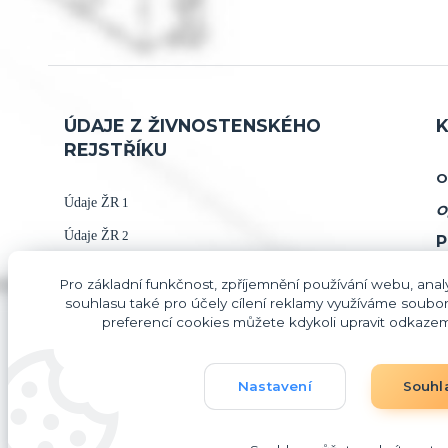
ÚDAJE Z ŽIVNOSTENSKÉHO
K
REJSTŘÍKU
O
Údaje ŽR
1
O
Údaje ŽR
2
P
+
Pro základní funkčnost, zpříjemnění používání webu, analy
souhlasu také pro účely cílení reklamy využíváme soubor
i
preferencí cookies můžete kdykoli upravit odkazem 
Mi
Nastavení
Souhl