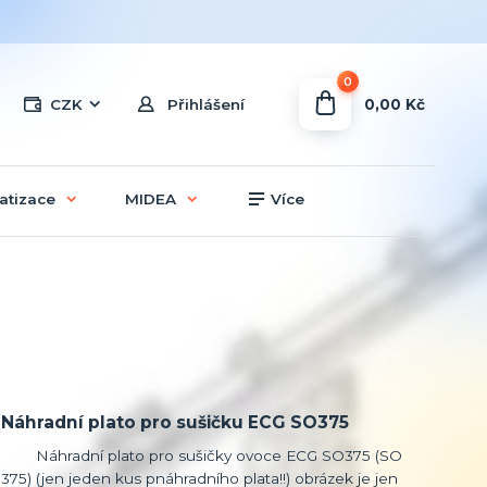
0
0,00 Kč
CZK
Přihlášení
atizace
MIDEA
Více
Náhradní plato pro sušičku ECG SO375
Náhradní plato pro sušičky ovoce ECG SO375 (SO
375) (jen jeden kus pnáhradního plata!!) obrázek je jen