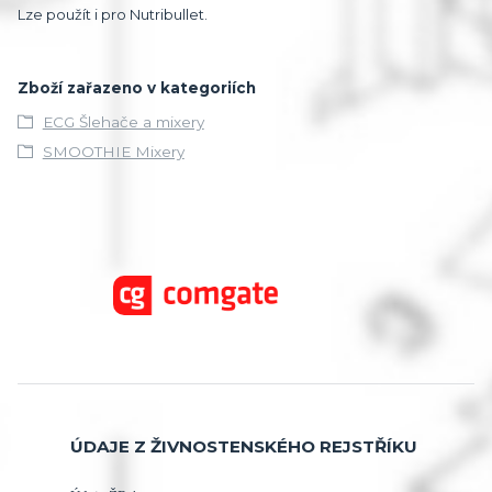
Lze použít i pro Nutribullet.
Zboží zařazeno v kategoriích
ECG Šlehače a mixery
SMOOTHIE Mixery
ÚDAJE Z ŽIVNOSTENSKÉHO REJSTŘÍKU