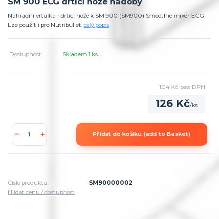
SM 900 ECG drtící nože nádoby
Náhradní vrtulka - drtící nože k SM 900 (SM900) Smoothie mixer ECG.
Lze použít i pro Nutribullet.
celý popis
Dostupnost
Skladem 1 ks
104 Kč
bez DPH
126 Kč
/
ks
Přidat do košíku (add to Basket)
Číslo produktu:
SM90000002
Hlídat cenu / dostupnost