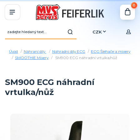
0
CZK
Úvod
Náhraní díly
Náhradní díly ECG
ECG Šlehače a mixery
SMOOTHIE Mixery
SM900 ECG náhradní vrtulka/nůž
SM900 ECG náhradní
vrtulka/nůž